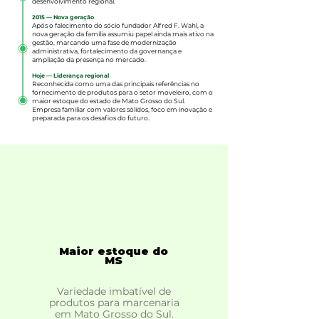
desenvolvimento regional.
2015 — Nova geração
Após o falecimento do sócio fundador Alfred F. Wahl, a
nova geração da família assumiu papel ainda mais ativo na
gestão, marcando uma fase de modernização
administrativa, fortalecimento da governança e
ampliação da presença no mercado.
Hoje — Liderança regional
Reconhecida como uma das principais referências no
fornecimento de produtos para o setor moveleiro, com o
maior estoque do estado de Mato Grosso do Sul.
Empresa familiar com valores sólidos, foco em inovação e
preparada para os desafios do futuro.
Maior estoque do
MS
Variedade imbatível de
produtos para marcenaria
em Mato Grosso do Sul.