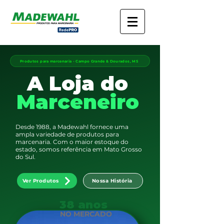
Produtos para marcenaria - Campo Grande & Dourados, MS
A Loja do
Marceneiro
Desde 1988, a Madewahl fornece uma
ampla variedade de produtos para
marcenaria. Com o maior estoque do
estado, somos referência em Mato Grosso
do Sul.
Ver Produtos
Nossa História
38 anos
NO MERCADO