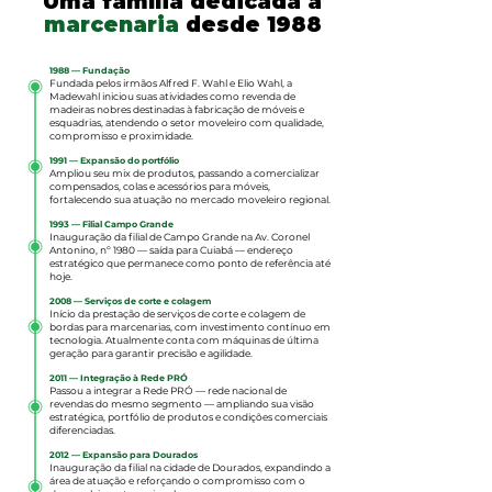
Uma família dedicada à
marcenaria
desde 1988
1988 — Fundação
Fundada pelos irmãos Alfred F. Wahl e Elio Wahl, a
Madewahl iniciou suas atividades como revenda de
madeiras nobres destinadas à fabricação de móveis e
esquadrias, atendendo o setor moveleiro com qualidade,
compromisso e proximidade.
1991 — Expansão do portfólio
Ampliou seu mix de produtos, passando a comercializar
compensados, colas e acessórios para móveis,
fortalecendo sua atuação no mercado moveleiro regional.
1993 — Filial Campo Grande
Inauguração da filial de Campo Grande na Av. Coronel
Antonino, nº 1980 — saída para Cuiabá — endereço
estratégico que permanece como ponto de referência até
hoje.
2008 — Serviços de corte e colagem
Início da prestação de serviços de corte e colagem de
bordas para marcenarias, com investimento contínuo em
tecnologia. Atualmente conta com máquinas de última
geração para garantir precisão e agilidade.
2011 — Integração à Rede PRÓ
Passou a integrar a Rede PRÓ — rede nacional de
revendas do mesmo segmento — ampliando sua visão
estratégica, portfólio de produtos e condições comerciais
diferenciadas.
2012 — Expansão para Dourados
Inauguração da filial na cidade de Dourados, expandindo a
área de atuação e reforçando o compromisso com o