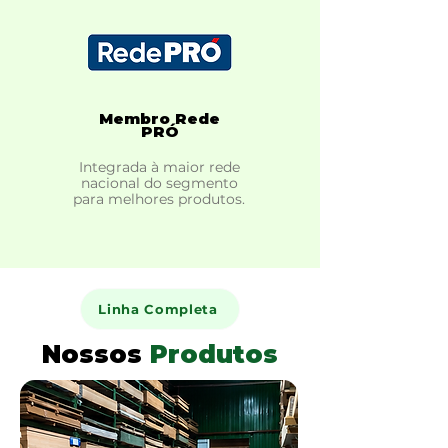
Membro Rede
PRÓ
Integrada à maior rede
nacional do segmento
para melhores produtos.
Linha Completa
Nossos
Produtos